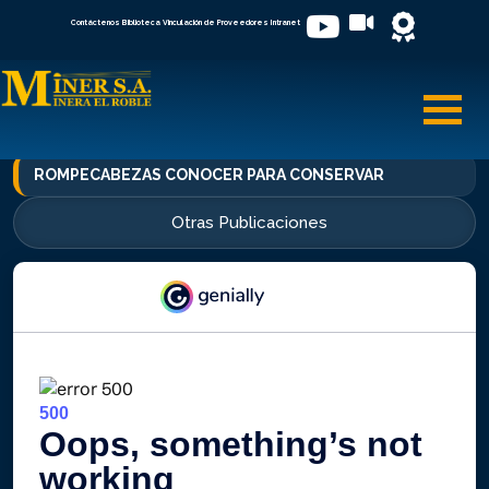
Contáctenos
Biblioteca
Vinculación de Proveedores
Intranet
Toggl
ROMPECABEZAS CONOCER PARA CONSERVAR
Otras Publicaciones